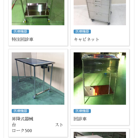
医療機器
医療機器
特注回診車
キャビネット
医療機器
医療機器
昇降式器械
回診車
台 スト
ローク500